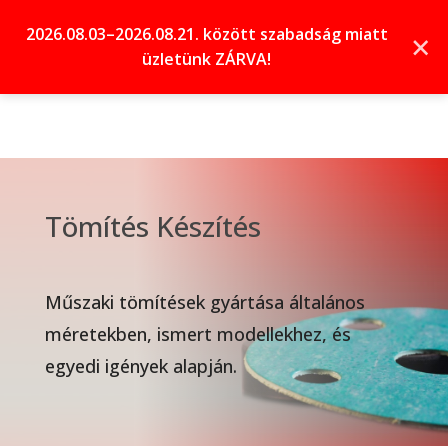
2026.08.03–2026.08.21. között szabadság miatt
×
üzletünk ZÁRVA!
Tömítés Készítés
Műszaki tömítések gyártása általános
méretekben, ismert modellekhez, és
egyedi igények alapján.