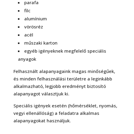
parafa
filc
alumínium
vörösréz
acél
műszaki karton
egyéb igényeknek megfelelő speciális
anyagok
Felhasznált alapanyagaink magas minőségűek,
és minden felhasználási területre a leginkább
alkalmazható, legjobb eredményt biztosító
alapanyagot választjuk ki.
Speciális igények esetén (hőmérséklet, nyomás,
vegyi ellenállóság) a feladatra alkalmas
alapanyagokat használjuk.