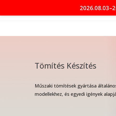
2026.08.03–2
Tömítés Készítés
Műszaki tömítések gyártása általáno
modellekhez, és egyedi igények alapj