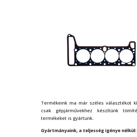
Termékeink ma már széles választékot kí
csak gépjárművekhez készítünk tömít
termékeket is gyártunk.
Gyártmányaink, a teljesség igénye nélkül: