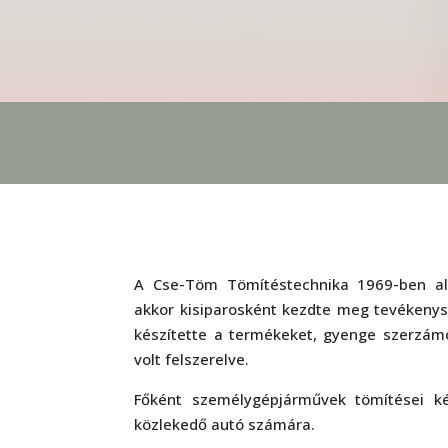
A Cse-Töm Tömítéstechnika 1969-ben alak
akkor kisiparosként kezdte meg tevékeny
készítette a termékeket, gyenge szerzámo
volt felszerelve.
Főként személygépjárművek tömítései k
közlekedő autó számára.