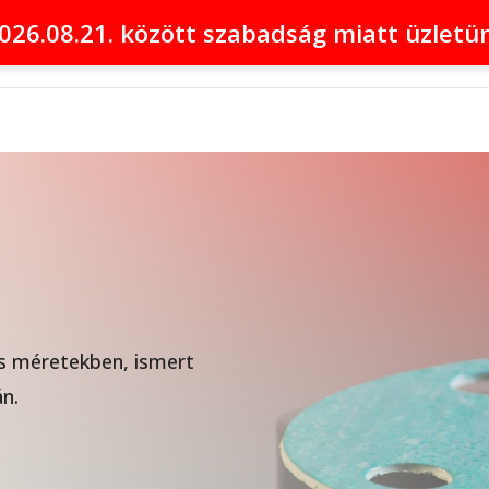
026.08.21. között szabadság miatt üzletü
Bemutatkozás
Alapanyagok
Tömítések
Tömítés
s méretekben, ismert
án.