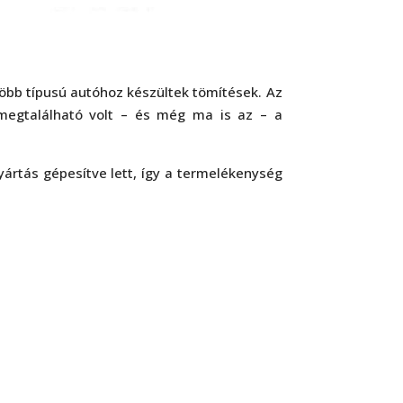
öbb típusú autóhoz készültek tömítések. Az
megtalálható volt – és még ma is az – a
ártás gépesítve lett, így a termelékenység