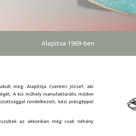
Alapítva 1969-ben
ult meg. Alapítója Csenteri József, aki
ségét. A kis műhely manufaktúrális módon
zottsággal rendelkezett, kézi présgéppel
észültek az akkoriban még csak néhány